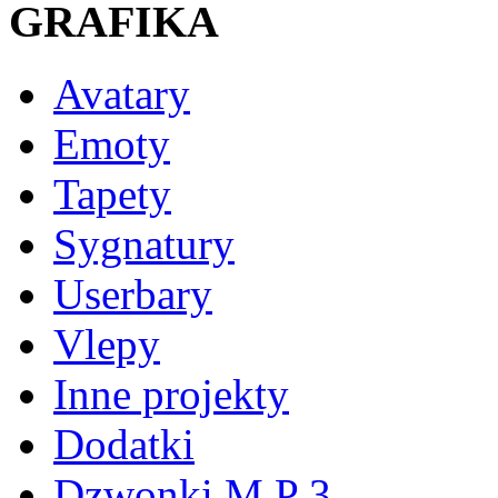
GRAFIKA
Avatary
Emoty
Tapety
Sygnatury
Userbary
Vlepy
Inne projekty
Dodatki
Dzwonki M P 3