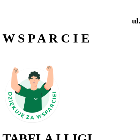
ul
W S P A R C I E
TABELA I LIGI