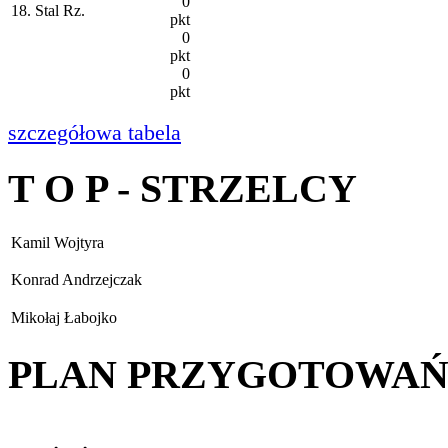
0
18. Stal Rz.
pkt
0
pkt
0
pkt
szczegółowa tabela
T O P - STRZELCY
Kamil Wojtyra
Konrad Andrzejczak
Mikołaj Łabojko
PLAN PRZYGOTOWA