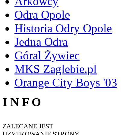
Arkowcy
Odra Opole
Historia Odry Opole
Jedna Odra
Góral Żywiec
MKS Zaglebie.pl
Orange City Boys '03
I N F O
ZALECANE JEST
UŻYTKOWANIE STRONY