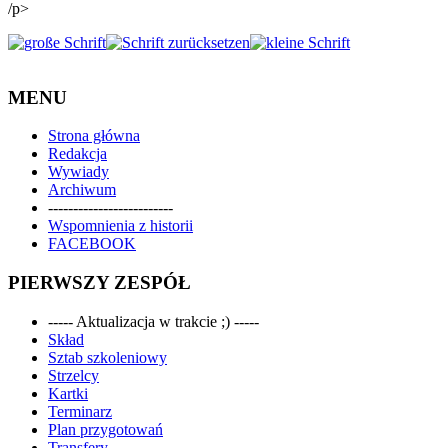
/p>
MENU
Strona główna
Redakcja
Wywiady
Archiwum
-------------------------
Wspomnienia z historii
FACEBOOK
PIERWSZY ZESPÓŁ
----- Aktualizacja w trakcie ;) -----
Skład
Sztab szkoleniowy
Strzelcy
Kartki
Terminarz
Plan przygotowań
Transfery