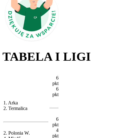
TABELA I LIGI
6
pkt
6
pkt
1. Arka
2. Termalica
6
pkt
4
2. Polonia W.
pkt