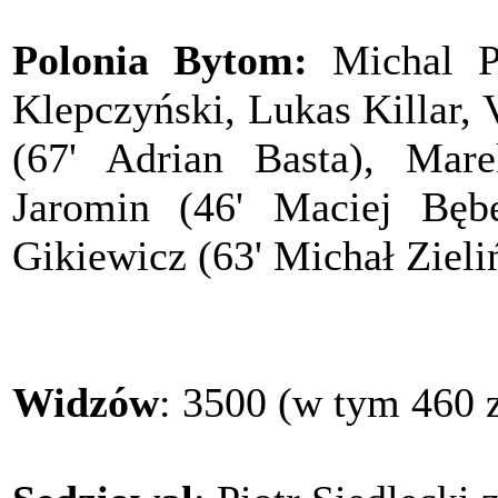
Polonia Bytom:
Michal Pe
Klepczyński, Lukas Killar, 
(67' Adrian Basta), Mar
Jaromin (46' Maciej Bęb
Gikiewicz (63' Michał Zieliń
Widzów
: 3500 (w tym 460 