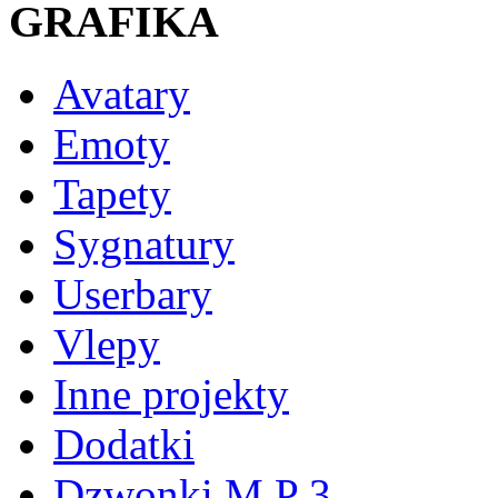
GRAFIKA
Avatary
Emoty
Tapety
Sygnatury
Userbary
Vlepy
Inne projekty
Dodatki
Dzwonki M P 3