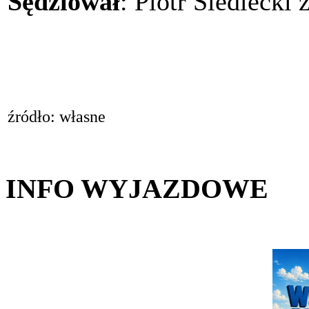
Sędziował
: Piotr Siedlecki
źródło: własne
INFO WYJAZDOWE