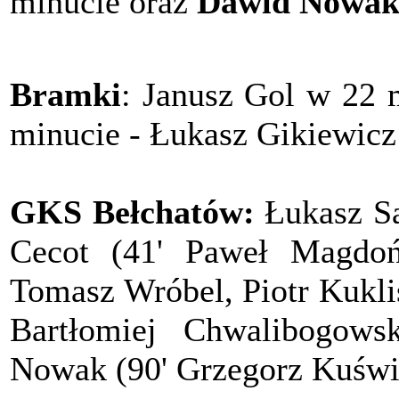
minucie oraz
Dawid Nowa
Bramki
: Janusz Gol w 22
minucie - Łukasz Gikiewicz
GKS Bełchatów:
Łukasz S
Cecot (41' Paweł Magdoń
Tomasz Wróbel, Piotr Kukli
Bartłomiej Chwalibogows
Nowak (90' Grzegorz Kuświ