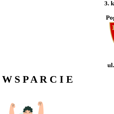
3. k
Po
ul
W S P A R C I E