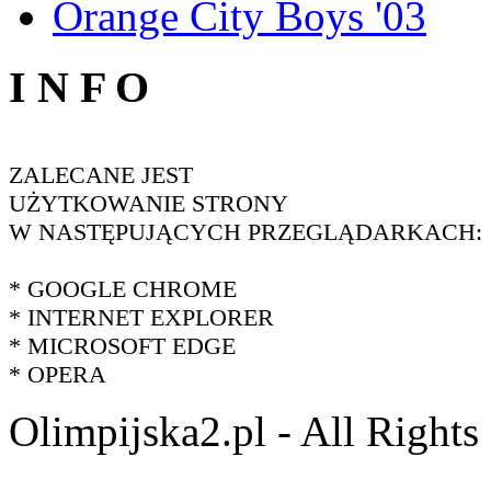
Orange City Boys '03
I N F O
ZALECANE JEST
UŻYTKOWANIE STRONY
W NASTĘPUJĄCYCH PRZEGLĄDARKACH:
* GOOGLE CHROME
* INTERNET EXPLORER
* MICROSOFT EDGE
* OPERA
Olimpijska2.pl - All Right