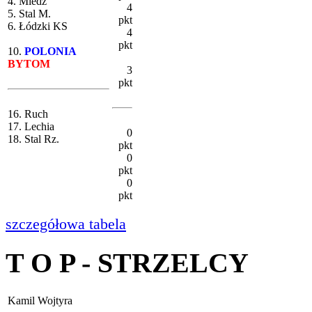
4. Miedź
4
5. Stal M.
pkt
6. Łódzki KS
4
pkt
10.
POLONIA
BYTOM
3
pkt
16. Ruch
17. Lechia
0
18. Stal Rz.
pkt
0
pkt
0
pkt
szczegółowa tabela
T O P - STRZELCY
Kamil Wojtyra