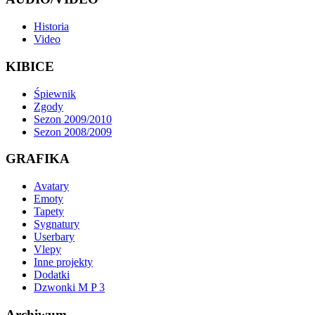
Historia
Video
KIBICE
Śpiewnik
Zgody
Sezon 2009/2010
Sezon 2008/2009
GRAFIKA
Avatary
Emoty
Tapety
Sygnatury
Userbary
Vlepy
Inne projekty
Dodatki
Dzwonki M P 3
Archiwum