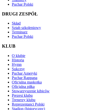
Puchar Polski
DRUGI ZESPÓŁ
Skład
Sztab szkoleniowy
Terminarz
Puchar Polski
KLUB
O klubie
Historia
Hymn
Sukcesy
Puchar Ameryki
Puchar Rappana
Oficjalna maskotka
Oficjalna piłka
Stowarzyszenie kibiców
Prezesi klubu
Trenerzy klubu
Reprezentanci Polski
Stadion (historyczny)