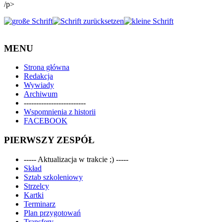
/p>
MENU
Strona główna
Redakcja
Wywiady
Archiwum
-------------------------
Wspomnienia z historii
FACEBOOK
PIERWSZY ZESPÓŁ
----- Aktualizacja w trakcie ;) -----
Skład
Sztab szkoleniowy
Strzelcy
Kartki
Terminarz
Plan przygotowań
Transfery