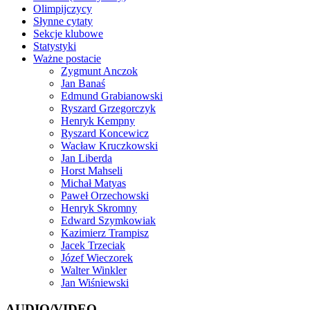
Olimpijczycy
Słynne cytaty
Sekcje klubowe
Statystyki
Ważne postacie
Zygmunt Anczok
Jan Banaś
Edmund Grabianowski
Ryszard Grzegorczyk
Henryk Kempny
Ryszard Koncewicz
Wacław Kruczkowski
Jan Liberda
Horst Mahseli
Michał Matyas
Paweł Orzechowski
Henryk Skromny
Edward Szymkowiak
Kazimierz Trampisz
Jacek Trzeciak
Józef Wieczorek
Walter Winkler
Jan Wiśniewski
AUDIO/VIDEO