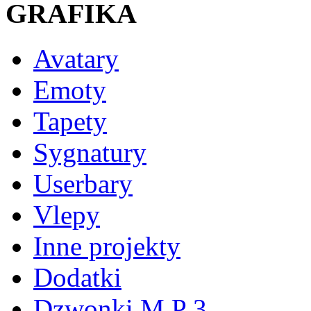
GRAFIKA
Avatary
Emoty
Tapety
Sygnatury
Userbary
Vlepy
Inne projekty
Dodatki
Dzwonki M P 3