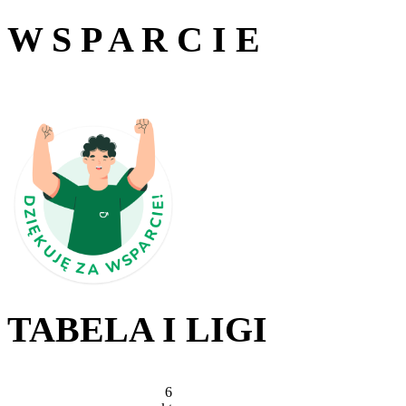
W S P A R C I E
TABELA I LIGI
6