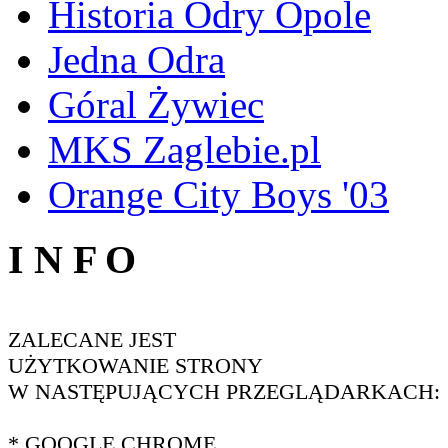
Historia Odry Opole
Jedna Odra
Góral Żywiec
MKS Zaglebie.pl
Orange City Boys '03
I N F O
ZALECANE JEST
UŻYTKOWANIE STRONY
W NASTĘPUJĄCYCH PRZEGLĄDARKACH:
* GOOGLE CHROME