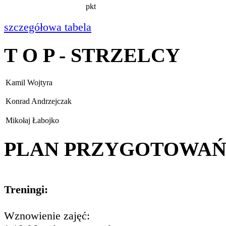
pkt
szczegółowa tabela
T O P - STRZELCY
Kamil Wojtyra
Konrad Andrzejczak
Mikołaj Łabojko
PLAN PRZYGOTOWA
Treningi:
Wznowienie zajęć: