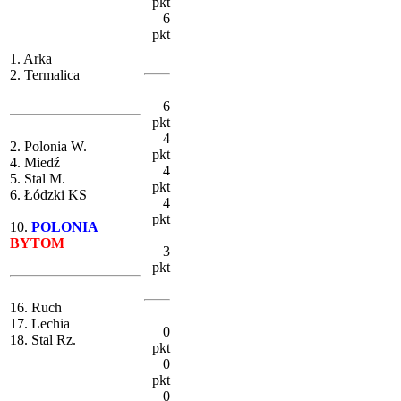
pkt
6
pkt
1. Arka
2. Termalica
6
pkt
4
2. Polonia W.
pkt
4. Miedź
4
5. Stal M.
pkt
6. Łódzki KS
4
pkt
10.
POLONIA
BYTOM
3
pkt
16. Ruch
17. Lechia
0
18. Stal Rz.
pkt
0
pkt
0