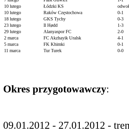
10 lutego
Łódzki KS
odwoł
10 lutego
Raków Częstochowa
0-1
18 lutego
GKS Tychy
0-3
23 lutego
Il Hødd
1-3
29 lutego
Alanyaspor FC
2-0
2 marca
FC Akzhayik Uralsk
4-1
5 marca
FK Khimki
0-1
11 marca
Tur Turek
0-0
Okres przygotowawczy
:
09.01.2012 - 27.01.2012 - tre