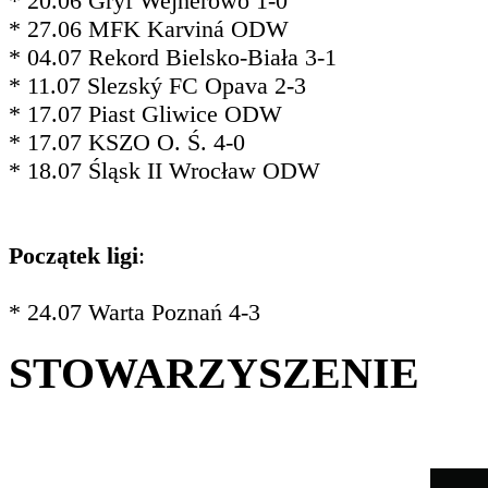
* 20.06 Gryf Wejherowo 1-0
* 27.06 MFK Karviná ODW
* 04.07 Rekord Bielsko-Biała 3-1
* 11.07 Slezský FC Opava 2-3
* 17.07 Piast Gliwice ODW
* 17.07 KSZO O. Ś. 4-0
* 18.07 Śląsk II Wrocław ODW
Początek ligi
:
* 24.07 Warta Poznań 4-3
STOWARZYSZENIE