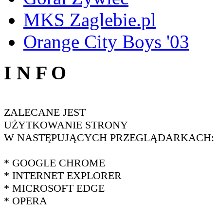
MKS Zaglebie.pl
Orange City Boys '03
I N F O
ZALECANE JEST
UŻYTKOWANIE STRONY
W NASTĘPUJĄCYCH PRZEGLĄDARKACH:
* GOOGLE CHROME
* INTERNET EXPLORER
* MICROSOFT EDGE
* OPERA