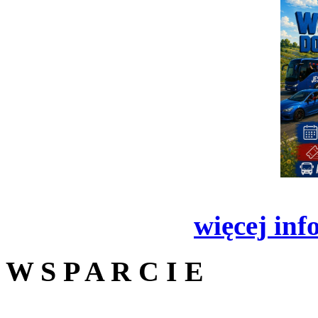
więcej inf
W S P A R C I E