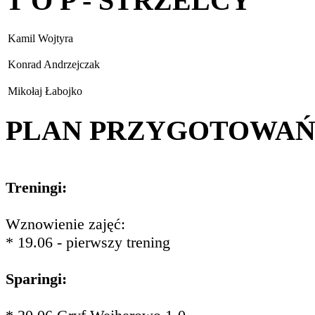
T O P - STRZELCY
Kamil Wojtyra
Konrad Andrzejczak
Mikołaj Łabojko
PLAN PRZYGOTOWA
Treningi:
Wznowienie zajęć:
* 19.06 - pierwszy trening
Sparingi: