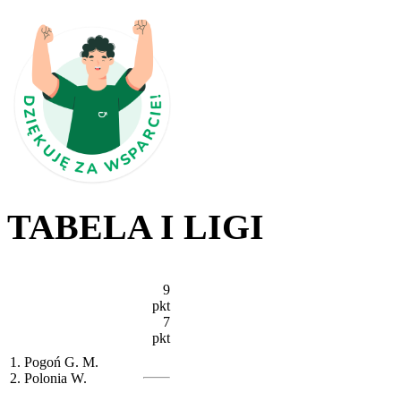
TABELA I LIGI
9
pkt
7
pkt
1. Pogoń G. M.
2. Polonia W.