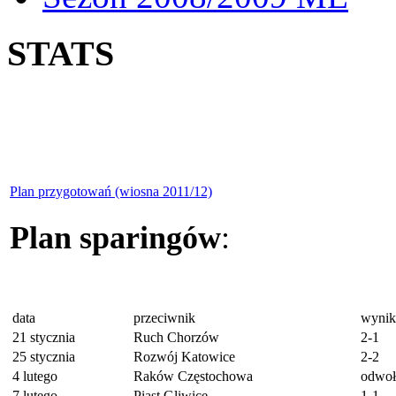
STATS
Plan przygotowań (wiosna 2011/12)
Plan sparingów
:
data
przeciwnik
wynik
21 stycznia
Ruch Chorzów
2-1
25 stycznia
Rozwój Katowice
2-2
4 lutego
Raków Częstochowa
odwoł
7 lutego
Piast Gliwice
1-1