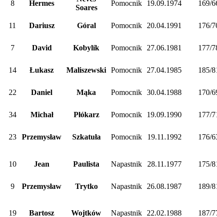
8
Hermes
Pomocnik
19.09.1974
169/6
Soares
11
Dariusz
Góral
Pomocnik
20.04.1991
176/7
7
David
Kobylík
Pomocnik
27.06.1981
177/7
14
Łukasz
Maliszewski
Pomocnik
27.04.1985
185/8
22
Daniel
Mąka
Pomocnik
30.04.1988
170/6
34
Michał
Płókarz
Pomocnik
19.09.1990
177/7
23
Przemysław
Szkatuła
Pomocnik
19.11.1992
176/6
10
Jean
Paulista
Napastnik
28.11.1977
175/8
9
Przemysław
Trytko
Napastnik
26.08.1987
189/8
19
Bartosz
Wojtków
Napastnik
22.02.1988
187/7