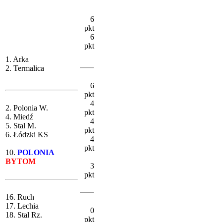
6
pkt
6
pkt
1. Arka
2. Termalica
6
pkt
4
2. Polonia W.
pkt
4. Miedź
4
5. Stal M.
pkt
6. Łódzki KS
4
pkt
10.
POLONIA
BYTOM
3
pkt
16. Ruch
17. Lechia
0
18. Stal Rz.
pkt