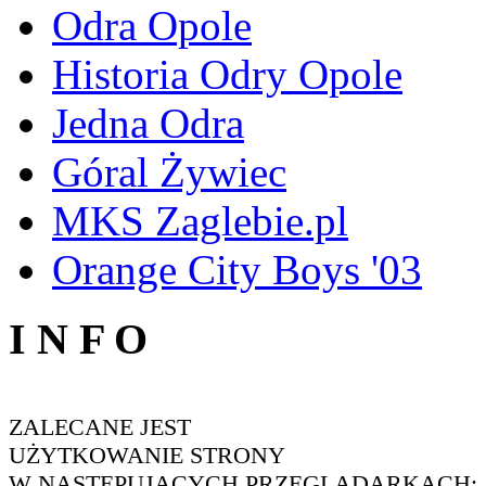
Odra Opole
Historia Odry Opole
Jedna Odra
Góral Żywiec
MKS Zaglebie.pl
Orange City Boys '03
I N F O
ZALECANE JEST
UŻYTKOWANIE STRONY
W NASTĘPUJĄCYCH PRZEGLĄDARKACH: