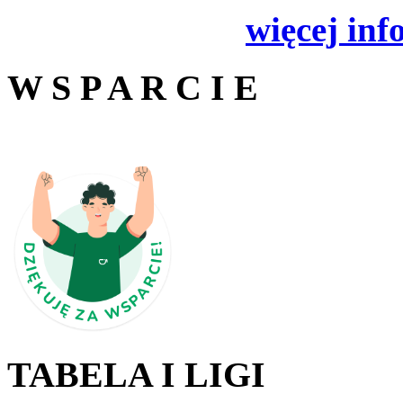
więcej inf
W S P A R C I E
TABELA I LIGI