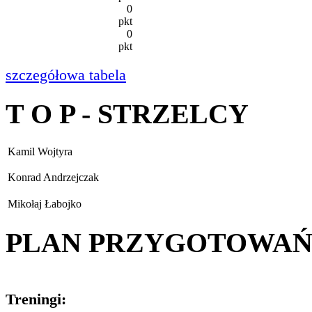
0
pkt
0
pkt
szczegółowa tabela
T O P - STRZELCY
Kamil Wojtyra
Konrad Andrzejczak
Mikołaj Łabojko
PLAN PRZYGOTOWA
Treningi: