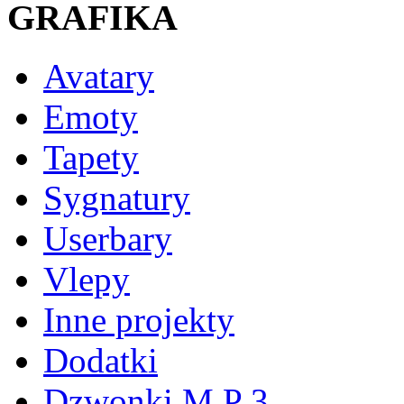
GRAFIKA
Avatary
Emoty
Tapety
Sygnatury
Userbary
Vlepy
Inne projekty
Dodatki
Dzwonki M P 3