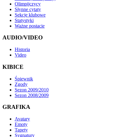
Olimpijczycy
Słynne cytaty
Sekcje klubowe
Statystyki
Ważne postacie
AUDIO/VIDEO
Historia
Video
KIBICE
Śpiewnik
Zgody
Sezon 2009/2010
Sezon 2008/2009
GRAFIKA
Avatary
Emoty
Tapety
Sygnatury