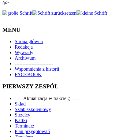
/p>
MENU
Strona główna
Redakcja
Wywiady
Archiwum
-------------------------
Wspomnienia z historii
FACEBOOK
PIERWSZY ZESPÓŁ
----- Aktualizacja w trakcie ;) -----
Skład
Sztab szkoleniowy
Strzelcy
Kartki
Terminarz
Plan przygotowań
Transfery