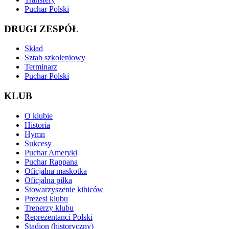
Puchar Polski
DRUGI ZESPÓŁ
Skład
Sztab szkoleniowy
Terminarz
Puchar Polski
KLUB
O klubie
Historia
Hymn
Sukcesy
Puchar Ameryki
Puchar Rappana
Oficjalna maskotka
Oficjalna piłka
Stowarzyszenie kibiców
Prezesi klubu
Trenerzy klubu
Reprezentanci Polski
Stadion (historyczny)