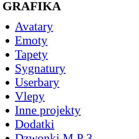
GRAFIKA
Avatary
Emoty
Tapety
Sygnatury
Userbary
Vlepy
Inne projekty
Dodatki
Dzwonki M P 3