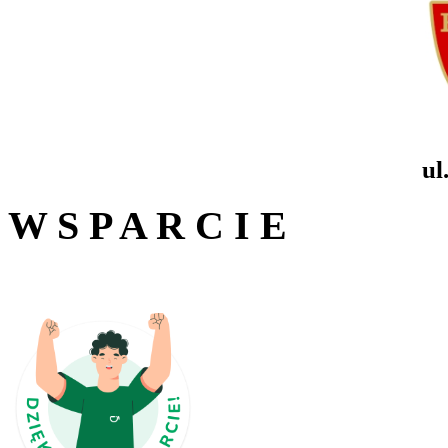
ul
W S P A R C I E