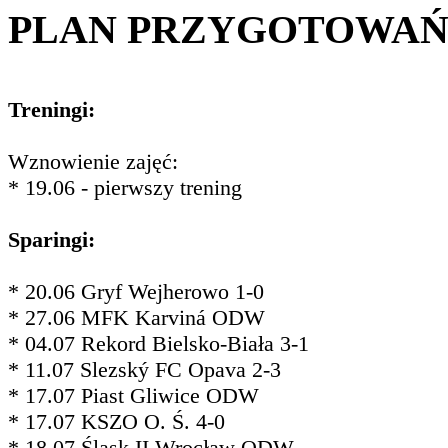
PLAN PRZYGOTOWA
Treningi:
Wznowienie zajęć:
* 19.06 - pierwszy trening
Sparingi:
* 20.06 Gryf Wejherowo 1-0
* 27.06 MFK Karviná ODW
* 04.07 Rekord Bielsko-Biała 3-1
* 11.07 Slezský FC Opava 2-3
* 17.07 Piast Gliwice ODW
* 17.07 KSZO O. Ś. 4-0
* 18.07 Śląsk II Wrocław ODW