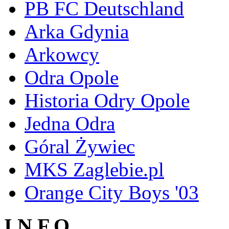
PB FC Deutschland
Arka Gdynia
Arkowcy
Odra Opole
Historia Odry Opole
Jedna Odra
Góral Żywiec
MKS Zaglebie.pl
Orange City Boys '03
I N F O