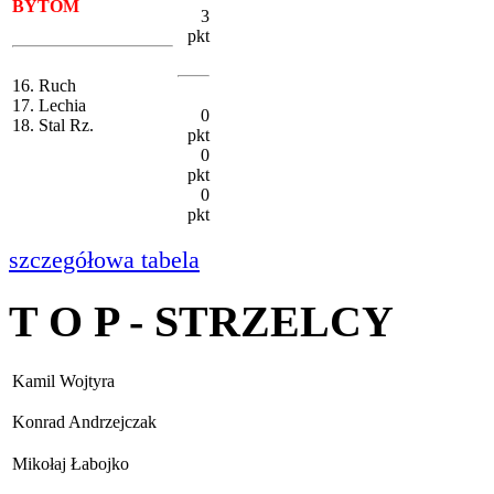
BYTOM
3
pkt
16. Ruch
17. Lechia
0
18. Stal Rz.
pkt
0
pkt
0
pkt
szczegółowa tabela
T O P - STRZELCY
Kamil Wojtyra
Konrad Andrzejczak
Mikołaj Łabojko