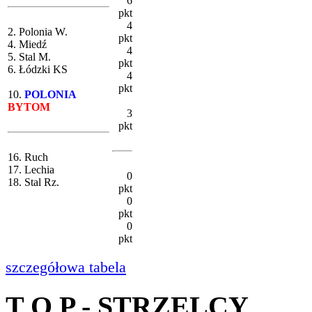
6
pkt
4
2. Polonia W.
pkt
4. Miedź
4
5. Stal M.
pkt
6. Łódzki KS
4
pkt
10.
POLONIA
BYTOM
3
pkt
16. Ruch
17. Lechia
0
18. Stal Rz.
pkt
0
pkt
0
pkt
szczegółowa tabela
T O P - STRZELCY