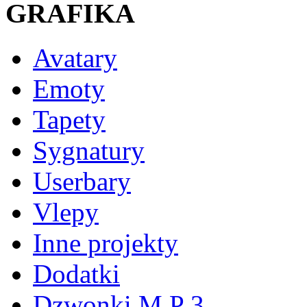
GRAFIKA
Avatary
Emoty
Tapety
Sygnatury
Userbary
Vlepy
Inne projekty
Dodatki
Dzwonki M P 3