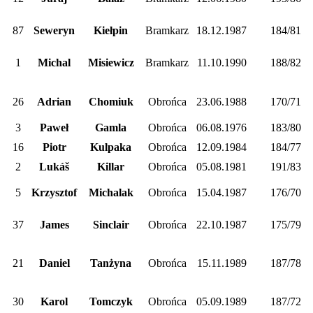
87
Seweryn
Kiełpin
Bramkarz
18.12.1987
184/81
1
Michal
Misiewicz
Bramkarz
11.10.1990
188/82
26
Adrian
Chomiuk
Obrońca
23.06.1988
170/71
3
Paweł
Gamla
Obrońca
06.08.1976
183/80
16
Piotr
Kulpaka
Obrońca
12.09.1984
184/77
2
Lukáš
Killar
Obrońca
05.08.1981
191/83
5
Krzysztof
Michalak
Obrońca
15.04.1987
176/70
37
James
Sinclair
Obrońca
22.10.1987
175/79
21
Daniel
Tanżyna
Obrońca
15.11.1989
187/78
30
Karol
Tomczyk
Obrońca
05.09.1989
187/72