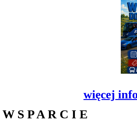
więcej inf
W S P A R C I E