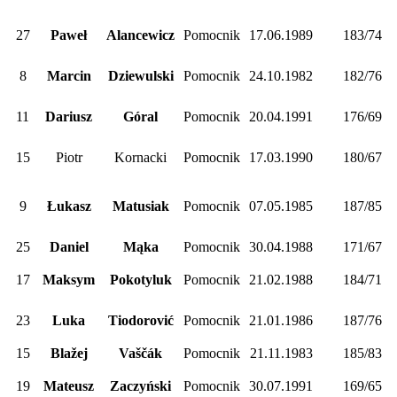
27
Paweł
Alancewicz
Pomocnik
17.06.1989
183/74
8
Marcin
Dziewulski
Pomocnik
24.10.1982
182/76
11
Dariusz
Góral
Pomocnik
20.04.1991
176/69
15
Piotr
Kornacki
Pomocnik
17.03.1990
180/67
9
Łukasz
Matusiak
Pomocnik
07.05.1985
187/85
25
Daniel
Mąka
Pomocnik
30.04.1988
171/67
17
Maksym
Pokotyluk
Pomocnik
21.02.1988
184/71
23
Luka
Tiodorović
Pomocnik
21.01.1986
187/76
15
Blažej
Vaščák
Pomocnik
21.11.1983
185/83
19
Mateusz
Zaczyński
Pomocnik
30.07.1991
169/65