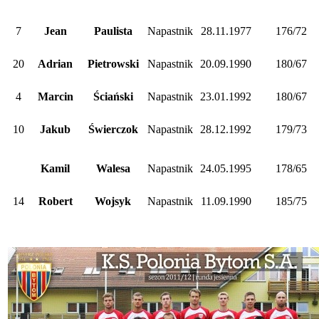
7
Jean
Paulista
Napastnik
28.11.1977
176/72
20
Adrian
Pietrowski
Napastnik
20.09.1990
180/67
4
Marcin
Ściański
Napastnik
23.01.1992
180/67
10
Jakub
Świerczok
Napastnik
28.12.1992
179/73
Kamil
Walesa
Napastnik
24.05.1995
178/65
14
Robert
Wojsyk
Napastnik
11.09.1990
185/75