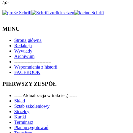
/p>
MENU
Strona główna
Redakcja
Wywiady
Archiwum
-------------------------
Wspomnienia z historii
FACEBOOK
PIERWSZY ZESPÓŁ
----- Aktualizacja w trakcie ;) -----
Skład
Sztab szkoleniowy
Strzelcy
Kartki
Terminarz
Plan przygotowań
Transfery