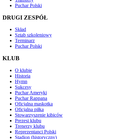
Puchar Polski
DRUGI ZESPÓŁ
Skład
Sztab szkoleniowy
Terminarz
Puchar Polski
KLUB
O klubie
Historia
Hymn
Sukcesy
Puchar Ameryki
Puchar Rappana
Oficjalna maskotka
Oficjalna piłka
Stowarzyszenie kibiców
Prezesi klubu
Trenerzy klubu
Reprezentanci Polski
Stadion (historyczny)