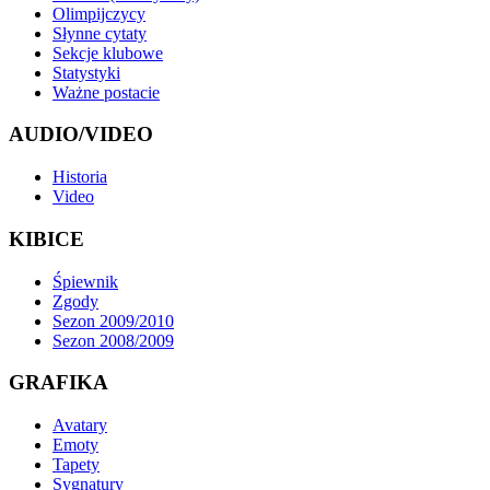
Olimpijczycy
Słynne cytaty
Sekcje klubowe
Statystyki
Ważne postacie
AUDIO/VIDEO
Historia
Video
KIBICE
Śpiewnik
Zgody
Sezon 2009/2010
Sezon 2008/2009
GRAFIKA
Avatary
Emoty
Tapety
Sygnatury