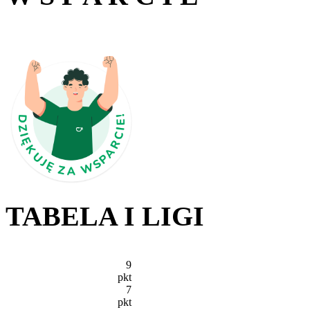
TABELA I LIGI
9
pkt
7
pkt