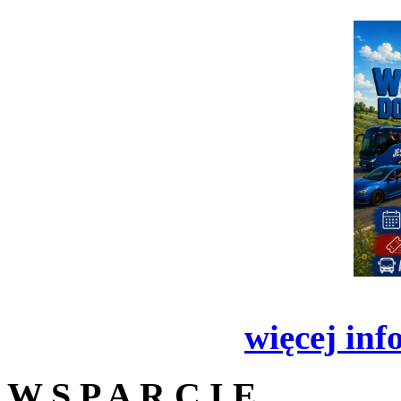
więcej inf
W S P A R C I E