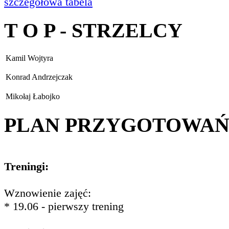
szczegółowa tabela
T O P - STRZELCY
Kamil Wojtyra
Konrad Andrzejczak
Mikołaj Łabojko
PLAN PRZYGOTOWA
Treningi:
Wznowienie zajęć:
* 19.06 - pierwszy trening