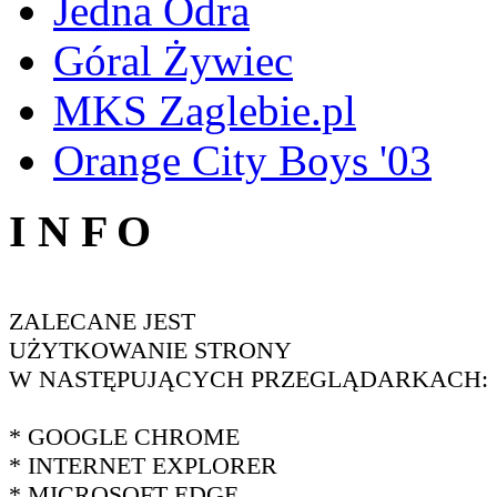
Jedna Odra
Góral Żywiec
MKS Zaglebie.pl
Orange City Boys '03
I N F O
ZALECANE JEST
UŻYTKOWANIE STRONY
W NASTĘPUJĄCYCH PRZEGLĄDARKACH:
* GOOGLE CHROME
* INTERNET EXPLORER
* MICROSOFT EDGE