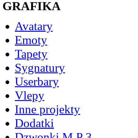
GRAFIKA
Avatary
Emoty
Tapety
Sygnatury
Userbary
Vlepy
Inne projekty
Dodatki
Dzwonki M P 3