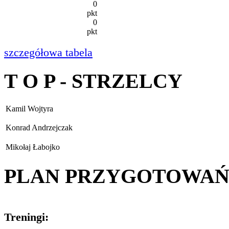
0
pkt
0
pkt
szczegółowa tabela
T O P - STRZELCY
Kamil Wojtyra
Konrad Andrzejczak
Mikołaj Łabojko
PLAN PRZYGOTOWA
Treningi: