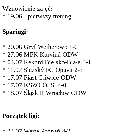
Wznowienie zajęć:
* 19.06 - pierwszy trening
Sparingi:
* 20.06 Gryf Wejherowo 1-0
* 27.06 MFK Karviná ODW
* 04.07 Rekord Bielsko-Biała 3-1
* 11.07 Slezský FC Opava 2-3
* 17.07 Piast Gliwice ODW
* 17.07 KSZO O. Ś. 4-0
* 18.07 Śląsk II Wrocław ODW
Początek ligi
:
* 24.07 Warta Poznań 4-3