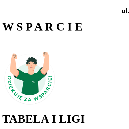
ul
W S P A R C I E
TABELA I LIGI