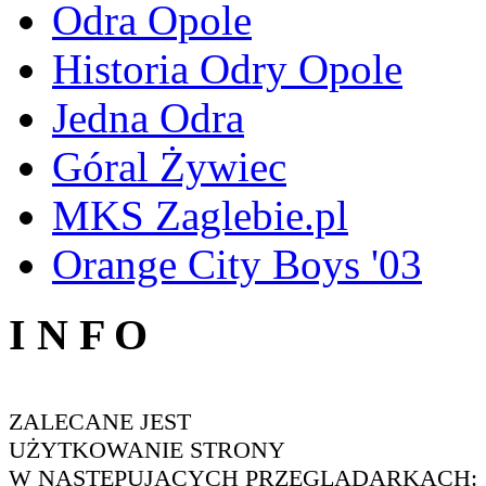
Odra Opole
Historia Odry Opole
Jedna Odra
Góral Żywiec
MKS Zaglebie.pl
Orange City Boys '03
I N F O
ZALECANE JEST
UŻYTKOWANIE STRONY
W NASTĘPUJĄCYCH PRZEGLĄDARKACH: