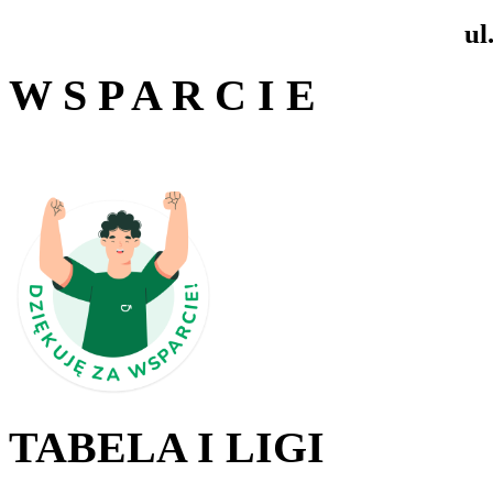
ul
W S P A R C I E
TABELA I LIGI