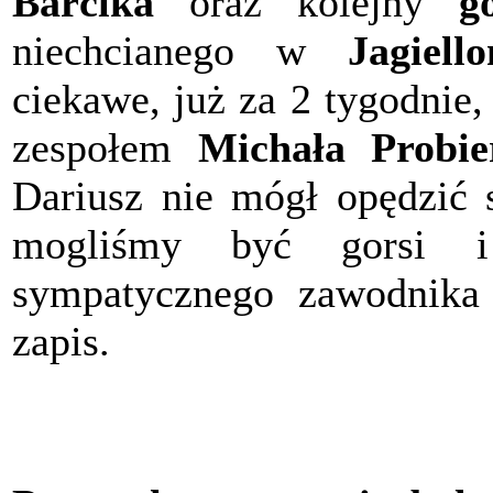
Barčíka
oraz kolejny
g
niechcianego w
Jagiell
ciekawe, już za 2 tygodnie,
zespołem
Michała Probie
Dariusz nie mógł opędzić s
mogliśmy być gorsi i
sympatycznego zawodnika 
zapis.