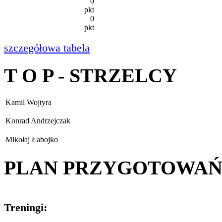
0
pkt
0
pkt
szczegółowa tabela
T O P - STRZELCY
Kamil Wojtyra
Konrad Andrzejczak
Mikołaj Łabojko
PLAN PRZYGOTOWA
Treningi: