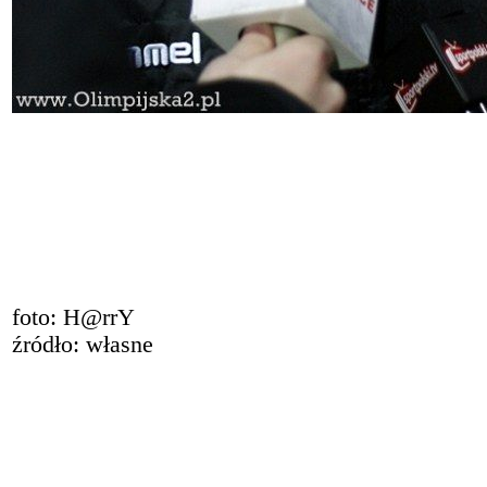
foto: H@rrY
źródło: własne