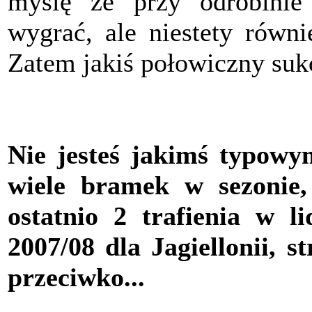
myślę że przy odrobinie
wygrać, ale niestety równ
Zatem jakiś połowiczny sukc
Nie jesteś jakimś typowym
wiele bramek w sezonie, 
ostatnio 2 trafienia w l
2007/08 dla Jagiellonii, s
przeciwko...