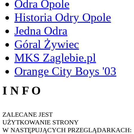
Odra Opole
Historia Odry Opole
Jedna Odra
Góral Żywiec
MKS Zaglebie.pl
Orange City Boys '03
I N F O
ZALECANE JEST
UŻYTKOWANIE STRONY
W NASTĘPUJĄCYCH PRZEGLĄDARKACH: