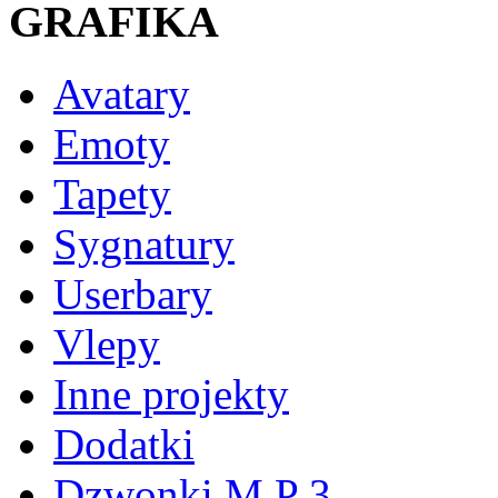
GRAFIKA
Avatary
Emoty
Tapety
Sygnatury
Userbary
Vlepy
Inne projekty
Dodatki
Dzwonki M P 3