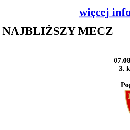
więcej inf
NAJBLIŻSZY MECZ
07.08
3. k
Po