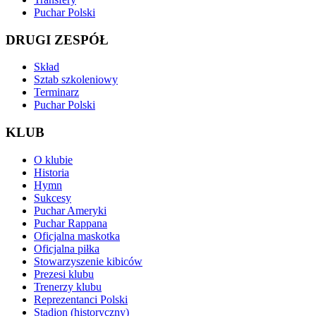
Puchar Polski
DRUGI ZESPÓŁ
Skład
Sztab szkoleniowy
Terminarz
Puchar Polski
KLUB
O klubie
Historia
Hymn
Sukcesy
Puchar Ameryki
Puchar Rappana
Oficjalna maskotka
Oficjalna piłka
Stowarzyszenie kibiców
Prezesi klubu
Trenerzy klubu
Reprezentanci Polski
Stadion (historyczny)