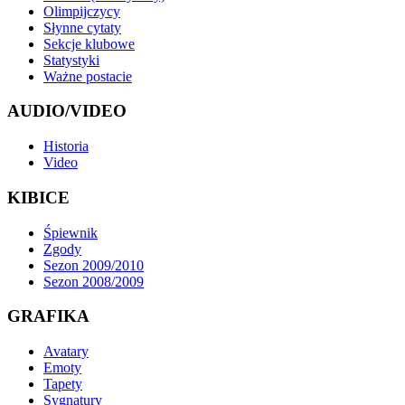
Olimpijczycy
Słynne cytaty
Sekcje klubowe
Statystyki
Ważne postacie
AUDIO/VIDEO
Historia
Video
KIBICE
Śpiewnik
Zgody
Sezon 2009/2010
Sezon 2008/2009
GRAFIKA
Avatary
Emoty
Tapety
Sygnatury