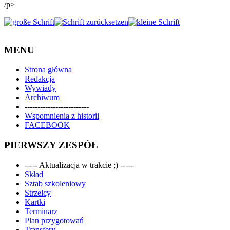
/p>
MENU
Strona główna
Redakcja
Wywiady
Archiwum
-------------------------
Wspomnienia z historii
FACEBOOK
PIERWSZY ZESPÓŁ
----- Aktualizacja w trakcie ;) -----
Skład
Sztab szkoleniowy
Strzelcy
Kartki
Terminarz
Plan przygotowań
Transfery