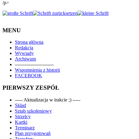
/p>
MENU
Strona główna
Redakcja
Wywiady
Archiwum
-------------------------
Wspomnienia z historii
FACEBOOK
PIERWSZY ZESPÓŁ
----- Aktualizacja w trakcie ;) -----
Skład
Sztab szkoleniowy
Strzelcy
Kartki
Terminarz
Plan przygotowań
Transfery