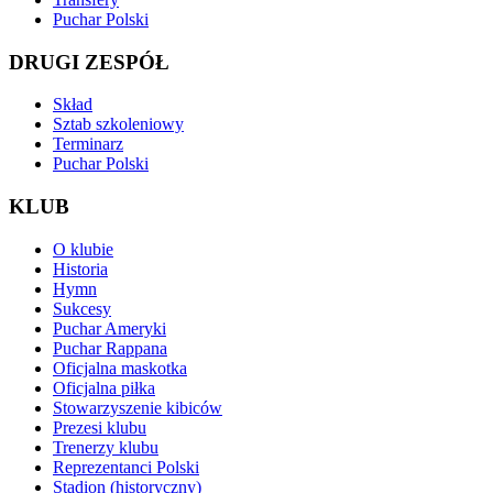
Puchar Polski
DRUGI ZESPÓŁ
Skład
Sztab szkoleniowy
Terminarz
Puchar Polski
KLUB
O klubie
Historia
Hymn
Sukcesy
Puchar Ameryki
Puchar Rappana
Oficjalna maskotka
Oficjalna piłka
Stowarzyszenie kibiców
Prezesi klubu
Trenerzy klubu
Reprezentanci Polski
Stadion (historyczny)