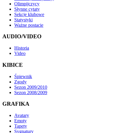
Olimpijczycy
Słynne cytaty
Sekcje klubowe
Statystyki
Ważne postacie
AUDIO/VIDEO
Historia
Video
KIBICE
Śpiewnik
Zgody
Sezon 2009/2010
Sezon 2008/2009
GRAFIKA
Avatary
Emoty
Tapety
Sygnatury