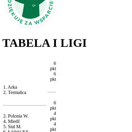
TABELA I LIGI
6
pkt
6
pkt
1. Arka
2. Termalica
6
pkt
4
2. Polonia W.
pkt
4. Miedź
4
5. Stal M.
pkt
6. Łódzki KS