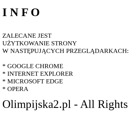
I N F O
ZALECANE JEST
UŻYTKOWANIE STRONY
W NASTĘPUJĄCYCH PRZEGLĄDARKACH:
* GOOGLE CHROME
* INTERNET EXPLORER
* MICROSOFT EDGE
* OPERA
Olimpijska2.pl - All Right