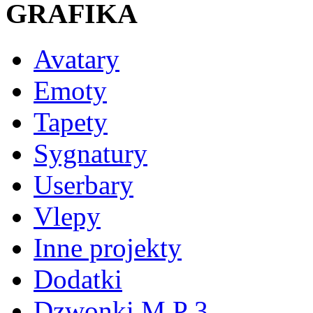
GRAFIKA
Avatary
Emoty
Tapety
Sygnatury
Userbary
Vlepy
Inne projekty
Dodatki
Dzwonki M P 3