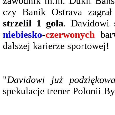
zawodnik m.in. Dukli Bań
czy Banik Ostrava zagr
strzelił 1 gola
. Davidowi 
niebiesko
-
czerwonych
bar
dalszej karierze sportowej
!
"
Davidowi już podziękowa
spekulacje trener Polonii B