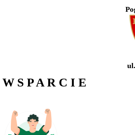
Po
ul
W S P A R C I E