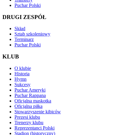
Puchar Polski
DRUGI ZESPÓŁ
Skład
Sztab szkoleniowy
Terminarz
Puchar Polski
KLUB
O klubie
Historia
Hymn
Sukcesy
Puchar Ameryki
Puchar Rappana
Oficjalna maskotka
Oficjalna piłka
Stowarzyszenie kibiców
Prezesi klubu
Trenerzy klubu
Reprezentanci Polski
Stadion (historyczny)