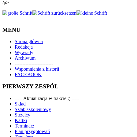
/p>
MENU
Strona główna
Redakcja
Wywiady
Archiwum
-------------------------
Wspomnienia z historii
FACEBOOK
PIERWSZY ZESPÓŁ
----- Aktualizacja w trakcie ;) -----
Skład
Sztab szkoleniowy
Strzelcy
Kartki
Terminarz
Plan przygotowań
Transfery