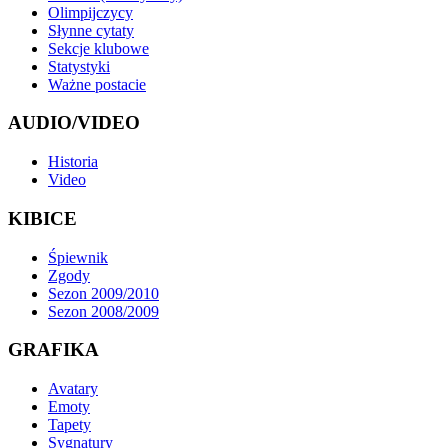
Olimpijczycy
Słynne cytaty
Sekcje klubowe
Statystyki
Ważne postacie
AUDIO/VIDEO
Historia
Video
KIBICE
Śpiewnik
Zgody
Sezon 2009/2010
Sezon 2008/2009
GRAFIKA
Avatary
Emoty
Tapety
Sygnatury