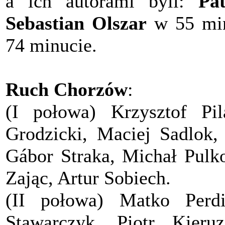
a ich autorami byli:
Pa
Sebastian Olszar
w 55 min
74 minucie.
Ruch Chorzów
:
(I połowa) Krzysztof Pil
Grodzicki, Maciej Sadlok,
Gábor Straka, Michał Pulk
Zając, Artur Sobiech.
(II połowa) Matko Perdi
Stawarczyk, Piotr Kieru