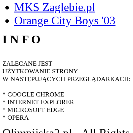
MKS Zaglebie.pl
Orange City Boys '03
I N F O
ZALECANE JEST
UŻYTKOWANIE STRONY
W NASTĘPUJĄCYCH PRZEGLĄDARKACH:
* GOOGLE CHROME
* INTERNET EXPLORER
* MICROSOFT EDGE
* OPERA
Olimpijska2.pl - All Right