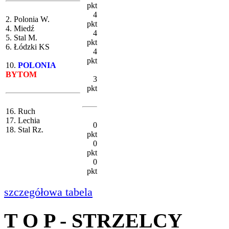
pkt
4
2. Polonia W.
pkt
4. Miedź
4
5. Stal M.
pkt
6. Łódzki KS
4
pkt
10.
POLONIA
BYTOM
3
pkt
16. Ruch
17. Lechia
0
18. Stal Rz.
pkt
0
pkt
0
pkt
szczegółowa tabela
T O P - STRZELCY