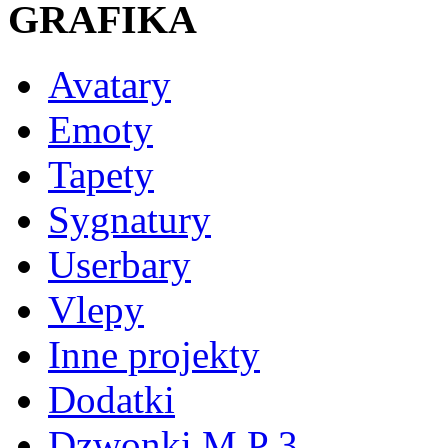
GRAFIKA
Avatary
Emoty
Tapety
Sygnatury
Userbary
Vlepy
Inne projekty
Dodatki
Dzwonki M P 3