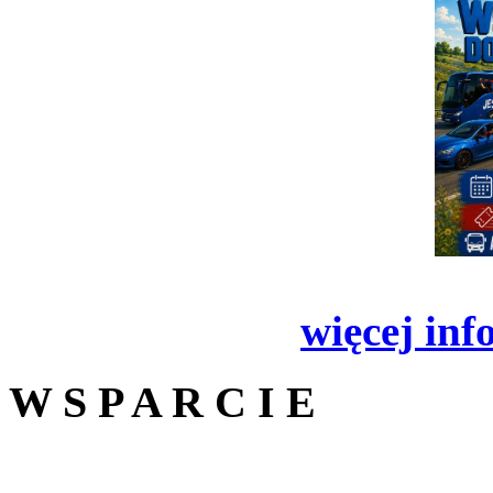
więcej inf
W S P A R C I E