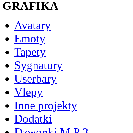
GRAFIKA
Avatary
Emoty
Tapety
Sygnatury
Userbary
Vlepy
Inne projekty
Dodatki
Dzwonki M P 3