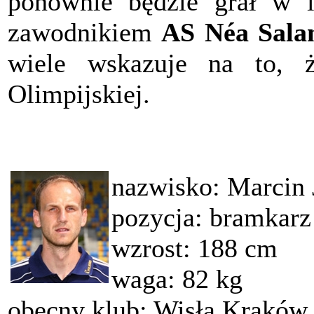
ponownie będzie grał w li
zawodnikiem
AS Néa Sala
wiele wskazuje na to,
Olimpijskiej.
nazwisko: Marcin 
pozycja: bramkarz
wzrost: 188 cm
waga: 82 kg
obecny klub: Wisła Kraków