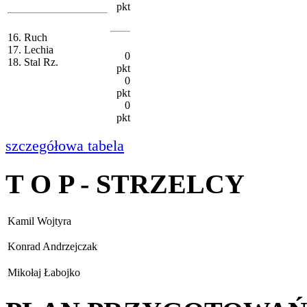
pkt
16. Ruch
17. Lechia
0
18. Stal Rz.
pkt
0
pkt
0
pkt
szczegółowa tabela
T O P - STRZELCY
Kamil Wojtyra
Konrad Andrzejczak
Mikołaj Łabojko