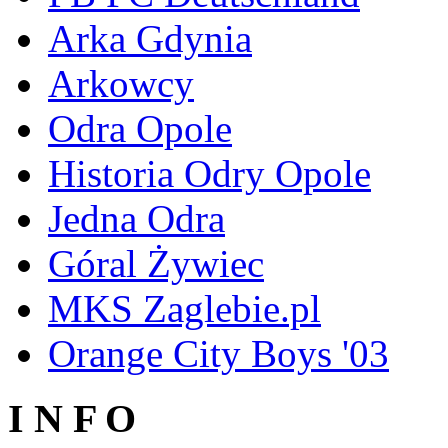
Arka Gdynia
Arkowcy
Odra Opole
Historia Odry Opole
Jedna Odra
Góral Żywiec
MKS Zaglebie.pl
Orange City Boys '03
I N F O