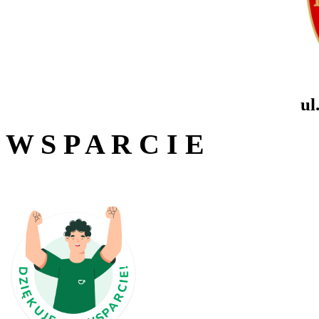
ul
W S P A R C I E