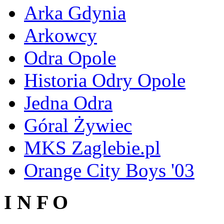
Arka Gdynia
Arkowcy
Odra Opole
Historia Odry Opole
Jedna Odra
Góral Żywiec
MKS Zaglebie.pl
Orange City Boys '03
I N F O