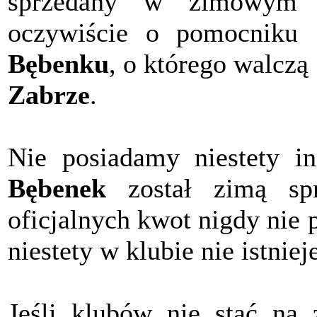
sprzedany w zimowym 
oczywiście o pomocniku
Bębenku
, o którego walczą
Zabrze
.
Nie posiadamy niestety i
Bębenek
został zimą spr
oficjalnych kwot nigdy nie
niestety w klubie nie istniej
Jeśli klubów nie stać na 