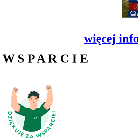
więcej inf
W S P A R C I E