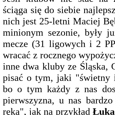
ściąga się do siebie najlep
nich jest 25-letni Maciej B
minionym sezonie, były ju
mecze (31 ligowych i 2 PP) 
wracać z rocznego wypożycz
inne dwa kluby ze Śląska, 
pisać o tym, jaki "świetny i
bo o tym każdy z nas dosk
pierwszyzna, u nas bardzo 
ręką", jak na przykład
Łuka