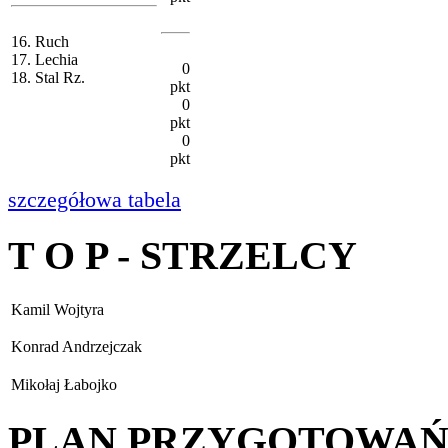
16. Ruch
17. Lechia
0
18. Stal Rz.
pkt
0
pkt
0
pkt
szczegółowa tabela
T O P - STRZELCY
Kamil Wojtyra
Konrad Andrzejczak
Mikołaj Łabojko
PLAN PRZYGOTOWA