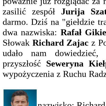
poważnie już rozglądać za
zasilić zespół
Jurija Sza
darmo. Dziś na "giełdzie tr
dwa nazwiska:
Rafał Giki
Słowak
Richard Zajac
z Po
udało nam dowiedzieć, 
przyszłość
Seweryna Kieł
wypożyczenia z Ruchu Rad
nazwisko: Richard