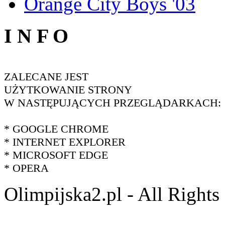
Orange City Boys '03
I N F O
ZALECANE JEST
UŻYTKOWANIE STRONY
W NASTĘPUJĄCYCH PRZEGLĄDARKACH:
* GOOGLE CHROME
* INTERNET EXPLORER
* MICROSOFT EDGE
* OPERA
Olimpijska2.pl - All Right