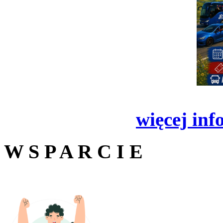
więcej inf
W S P A R C I E