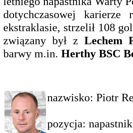
letniego napastnika Warty 
dotychczasowej karierze
ekstraklasie, strzelił 108 go
związany był z
Lechem 
barwy m.in.
Herthy BSC Be
nazwisko: Piotr Re
pozycja: napastnik