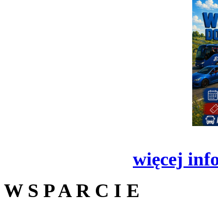
więcej inf
W S P A R C I E