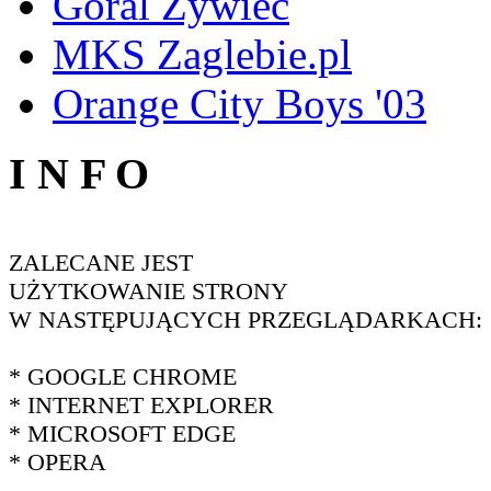
Góral Żywiec
MKS Zaglebie.pl
Orange City Boys '03
I N F O
ZALECANE JEST
UŻYTKOWANIE STRONY
W NASTĘPUJĄCYCH PRZEGLĄDARKACH:
* GOOGLE CHROME
* INTERNET EXPLORER
* MICROSOFT EDGE
* OPERA