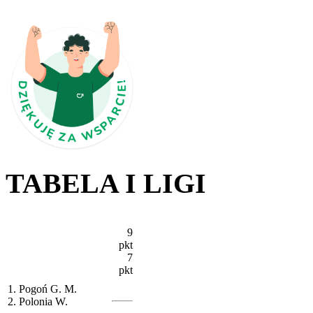
TABELA I LIGI
9
pkt
7
pkt
1. Pogoń G. M.
2. Polonia W.