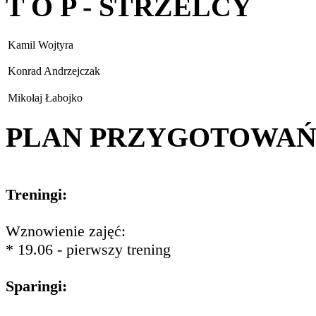
T O P - STRZELCY
Kamil Wojtyra
Konrad Andrzejczak
Mikołaj Łabojko
PLAN PRZYGOTOWA
Treningi:
Wznowienie zajęć:
* 19.06 - pierwszy trening
Sparingi: