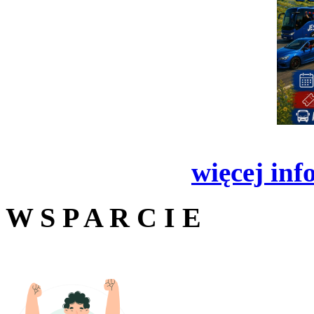
więcej inf
W S P A R C I E