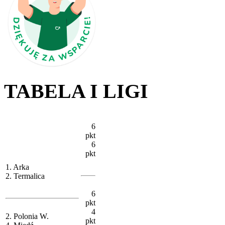
TABELA I LIGI
6
pkt
6
pkt
1. Arka
2. Termalica
6
pkt
4
2. Polonia W.
pkt