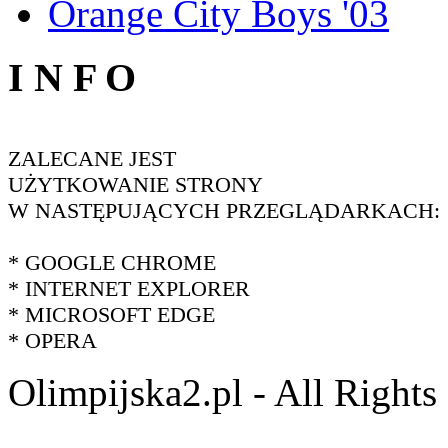
Orange City Boys '03
I N F O
ZALECANE JEST
UŻYTKOWANIE STRONY
W NASTĘPUJĄCYCH PRZEGLĄDARKACH:
* GOOGLE CHROME
* INTERNET EXPLORER
* MICROSOFT EDGE
* OPERA
Olimpijska2.pl - All Right