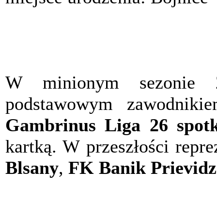
W minionym sezonie 
podstawowym zawodnikie
Gambrinus Liga 26 spot
kartką. W przeszłości repr
Blsany
,
FK Banik Prievidz