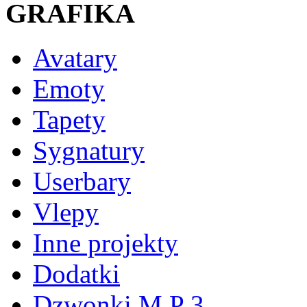
GRAFIKA
Avatary
Emoty
Tapety
Sygnatury
Userbary
Vlepy
Inne projekty
Dodatki
Dzwonki M P 3