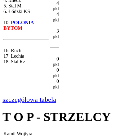
4. Miedź
4
5. Stal M.
pkt
6. Łódzki KS
4
pkt
10.
POLONIA
BYTOM
3
pkt
16. Ruch
17. Lechia
0
18. Stal Rz.
pkt
0
pkt
0
pkt
szczegółowa tabela
T O P - STRZELCY
Kamil Wojtyra