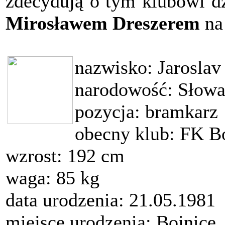
zdecydują o tym klubowi dz
Mirosławem Dreszerem
na 
nazwisko: Jaroslav
narodowość: Słow
pozycja: bramkarz
obecny klub: FK B
wzrost: 192 cm
waga: 85 kg
data urodzenia: 21.05.1981
miejsce urodzenia: Bojnice