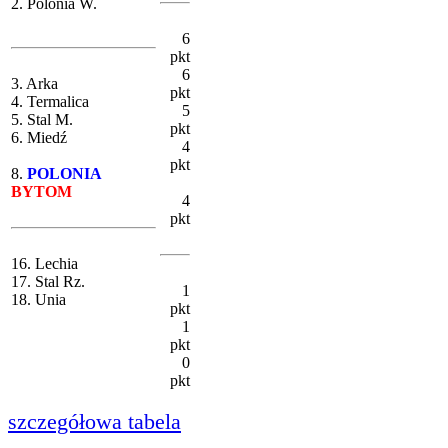
2. Polonia W.
6
pkt
6
3. Arka
pkt
4. Termalica
5
5. Stal M.
pkt
6. Miedź
4
pkt
8.
POLONIA
BYTOM
4
pkt
16. Lechia
17. Stal Rz.
1
18. Unia
pkt
1
pkt
0
pkt
szczegółowa tabela