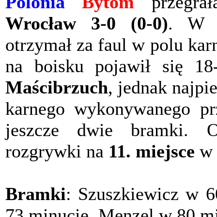
Polonia
Bytom
przegra
Wrocław 3-0 (0-0)
. W 
otrzymał za faul w polu ka
na boisku pojawił się 1
Maścibrzuch
, jednak najpi
karnego wykonywanego prze
jeszcze dwie bramki. Os
rozgrywki na
11. miejsce
w 
Bramki
: Szuszkiewicz w 6
73 minucie, Menzel w 80 m