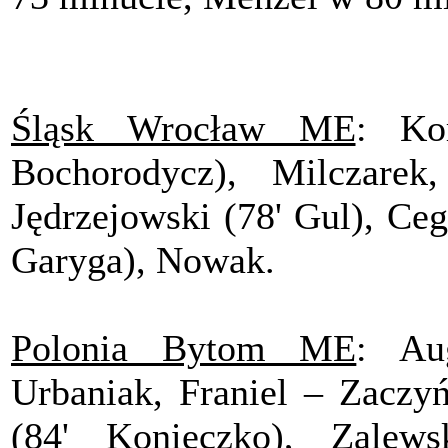
Śląsk Wrocław ME
: Ko
Bochorodycz), Milczarek
Jędrzejowski (78' Gul), Ceg
Garyga), Nowak.
Polonia Bytom ME
: Au
Urbaniak, Franiel – Zaczyń
(84' Konieczko), Zalews