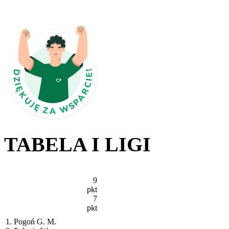
TABELA I LIGI
9
pkt
7
pkt
1. Pogoń G. M.