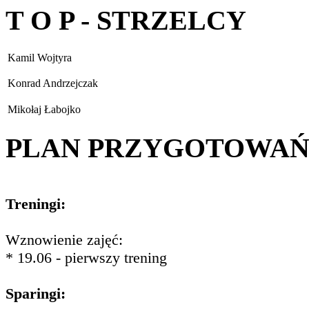
T O P - STRZELCY
Kamil Wojtyra
Konrad Andrzejczak
Mikołaj Łabojko
PLAN PRZYGOTOWA
Treningi:
Wznowienie zajęć:
* 19.06 - pierwszy trening
Sparingi: