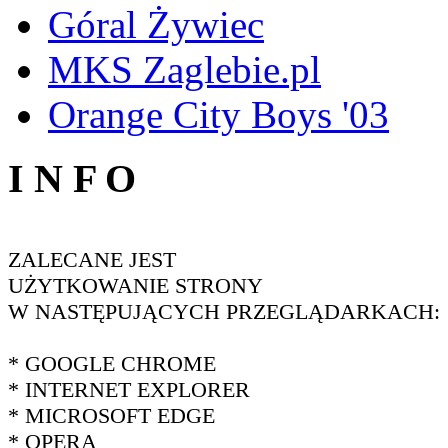
Góral Żywiec
MKS Zaglebie.pl
Orange City Boys '03
I N F O
ZALECANE JEST
UŻYTKOWANIE STRONY
W NASTĘPUJĄCYCH PRZEGLĄDARKACH:
* GOOGLE CHROME
* INTERNET EXPLORER
* MICROSOFT EDGE
* OPERA