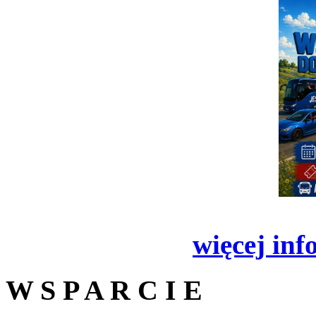
więcej inf
W S P A R C I E