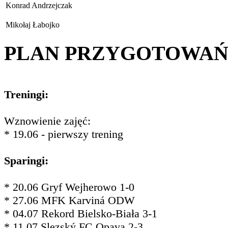
Konrad Andrzejczak
Mikołaj Łabojko
PLAN PRZYGOTOWA
Treningi:
Wznowienie zajęć:
* 19.06 - pierwszy trening
Sparingi:
* 20.06 Gryf Wejherowo 1-0
* 27.06 MFK Karviná ODW
* 04.07 Rekord Bielsko-Biała 3-1
* 11.07 Slezský FC Opava 2-3