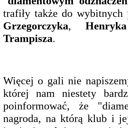
"
diamentowym odznacze
trafiły także do wybitnych 
Grzegorczyka
,
Henryk
Trampisza
.
Więcej o gali nie napiszemy
której nam niestety bard
poinformować, że "diam
nagroda, na którą klub i j