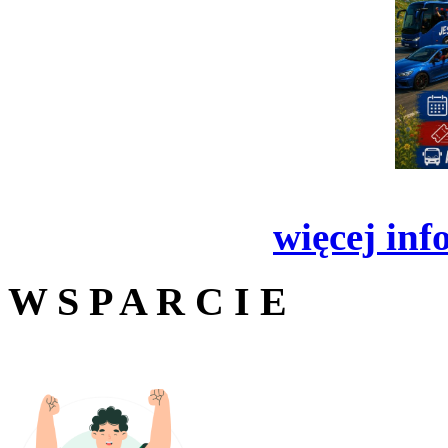
więcej inf
W S P A R C I E