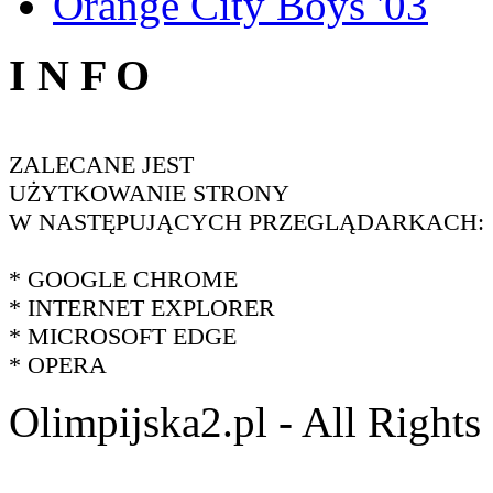
Orange City Boys '03
I N F O
ZALECANE JEST
UŻYTKOWANIE STRONY
W NASTĘPUJĄCYCH PRZEGLĄDARKACH:
* GOOGLE CHROME
* INTERNET EXPLORER
* MICROSOFT EDGE
* OPERA
Olimpijska2.pl - All Right