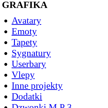
GRAFIKA
Avatary
Emoty
Tapety
Sygnatury
Userbary
Vlepy
Inne projekty
Dodatki
Dzwonki M P 3