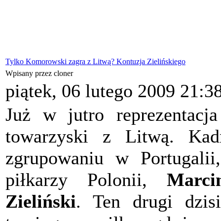
Tylko Komorowski zagra z Litwą? Kontuzja Zielińskiego
Wpisany przez cloner
piątek, 06 lutego 2009 21:3
Już w jutro reprezentacja
towarzyski z Litwą. Ka
zgrupowaniu w Portugalii
piłkarzy Polonii,
Marci
Zieliński
. Ten drugi dzis