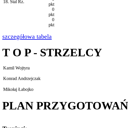
18. Stal Rz.
pkt
0
pkt
0
pkt
szczegółowa tabela
T O P - STRZELCY
Kamil Wojtyra
Konrad Andrzejczak
Mikołaj Łabojko
PLAN PRZYGOTOWA