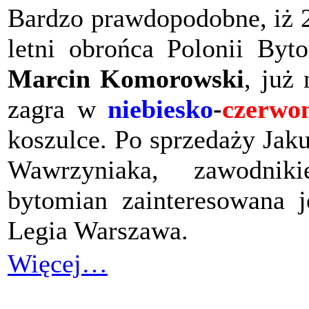
Bardzo prawdopodobne, iż 
letni obrońca Polonii Byt
Marcin Komorowski
, już 
zagra w
niebiesko
-
czerwo
koszulce. Po sprzedaży Jak
Wawrzyniaka, zawodniki
bytomian zainteresowana j
Legia Warszawa.
Więcej…