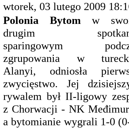
wtorek, 03 lutego 2009 18:1
Polonia Bytom
w swo
drugim spotkan
sparingowym podcz
zgrupowania w turecki
Alanyi, odniosła pierw
zwycięstwo. Jej dzisiejs
rywalem był II-ligowy zes
z Chorwacji - NK Međimur
a bytomianie wygrali 1-0 (0