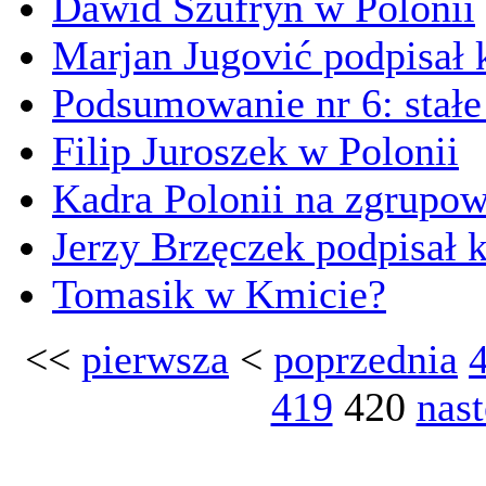
Dawid Szufryn w Polonii
Marjan Jugović podpisał k
Podsumowanie nr 6: stałe
Filip Juroszek w Polonii
Kadra Polonii na zgrupow
Jerzy Brzęczek podpisał k
Tomasik w Kmicie?
<<
pierwsza
<
poprzednia
419
420
nas