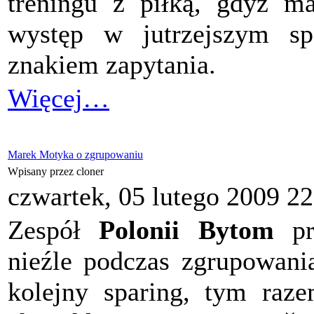
treningu z piłką, gdyż m
występ w jutrzejszym sp
znakiem zapytania.
Więcej…
Marek Motyka o zgrupowaniu
Wpisany przez cloner
czwartek, 05 lutego 2009 22
Zespół
Polonii Bytom
pre
nieźle podczas zgrupowania
kolejny sparing, tym raz