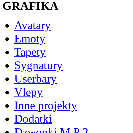
GRAFIKA
Avatary
Emoty
Tapety
Sygnatury
Userbary
Vlepy
Inne projekty
Dodatki
Dzwonki M P 3