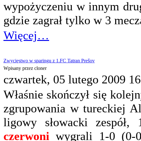
wypożyczeniu w innym drug
gdzie zagrał tylko w 3 meczac
Więcej…
Zwycięstwo w sparingu z 1.FC Tatran Prešov
Wpisany przez cloner
czwartek, 05 lutego 2009 16
Właśnie skończył się kolej
zgrupowania w tureckiej A
ligowy słowacki zespół,
czerwoni
wygrali 1-0 (0-0