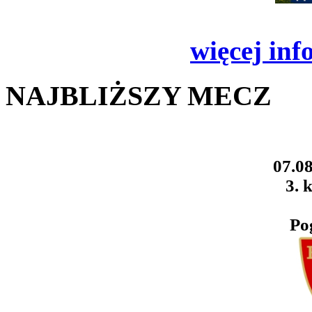
więcej inf
NAJBLIŻSZY MECZ
07.08
3. k
Po