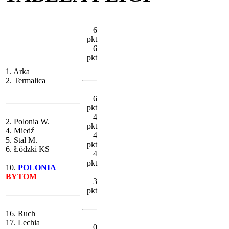
6
pkt
6
pkt
1. Arka
2. Termalica
6
pkt
4
2. Polonia W.
pkt
4. Miedź
4
5. Stal M.
pkt
6. Łódzki KS
4
pkt
10.
POLONIA
BYTOM
3
pkt
16. Ruch
17. Lechia
0