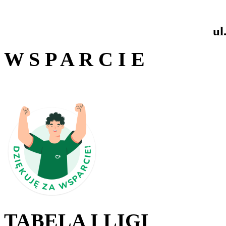
ul
W S P A R C I E
TABELA I LIGI