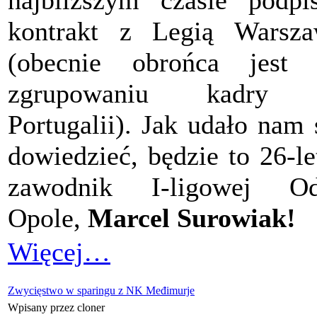
najbliższym czasie podpi
kontrakt z Legią Warsz
(obecnie obrońca jest 
zgrupowaniu kadry
Portugalii). Jak udało nam 
dowiedzieć, będzie to 26-le
zawodnik I-ligowej Od
Opole,
Marcel Surowiak!
Więcej…
Zwycięstwo w sparingu z NK Međimurje
Wpisany przez cloner