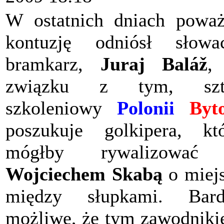
W ostatnich dniach powa
kontuzję odniósł słowa
bramkarz,
Juraj Baláž
,
związku z tym, szt
szkoleniowy
Polonii
Byt
poszukuje golkipera, kt
mógłby rywalizować
Wojciechem Skabą
o miej
między słupkami. Bard
możliwe, że tym zawodnik