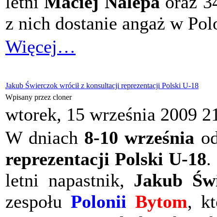
letni
Maciej Nalepa
oraz 3
z nich dostanie angaż w Pol
Więcej…
Jakub Świerczok wrócił z konsultacji reprezentacji Polski U-18
Wpisany przez cloner
wtorek, 15 września 2009 2
W dniach
8-10 września
od
reprezentacji Polski U-18
.
letni napastnik,
Jakub Świ
zespołu
Polonii
Bytom
, k