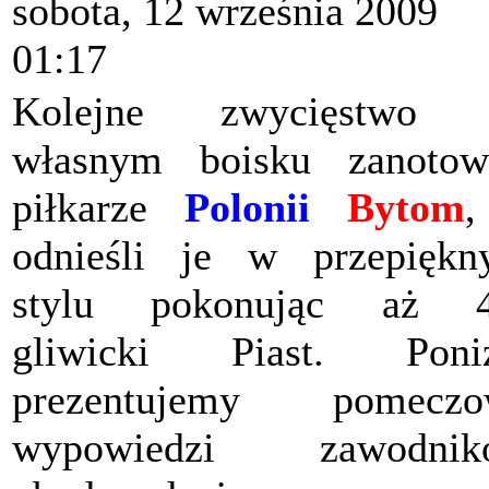
sobota, 12 września 2009
01:17
Kolejne zwycięstwo 
własnym boisku zanotow
piłkarze
Polonii
Bytom
,
odnieśli je w przepięk
stylu pokonując aż 4
gliwicki Piast. Poniż
prezentujemy pomeczo
wypowiedzi zawodnik