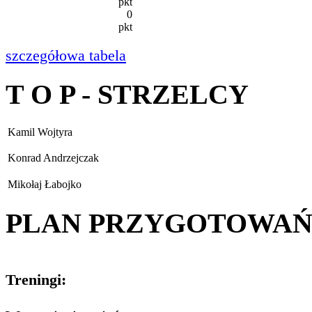
pkt
0
pkt
szczegółowa tabela
T O P - STRZELCY
Kamil Wojtyra
Konrad Andrzejczak
Mikołaj Łabojko
PLAN PRZYGOTOWA
Treningi: