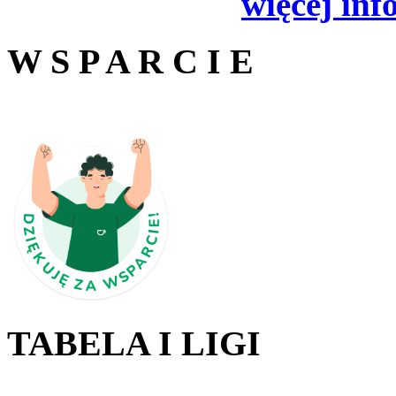
więcej inf
W S P A R C I E
TABELA I LIGI