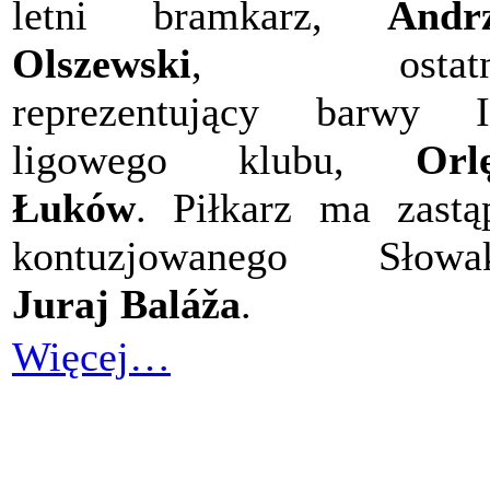
letni bramkarz,
Andr
Olszewski
, ostatn
reprezentujący barwy I
ligowego klubu,
Orl
Łuków
. Piłkarz ma zastą
kontuzjowanego Słowak
Juraj Baláža
.
Więcej…