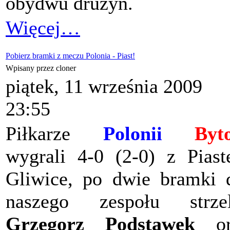
obydwu drużyn.
Więcej…
Pobierz bramki z meczu Polonia - Piast!
Wpisany przez cloner
piątek, 11 września 2009
23:55
Piłkarze
Polonii
Byt
wygrali 4-0 (2-0) z Pias
Gliwice, po dwie bramki 
naszego zespołu strzel
Grzegorz Podstawek
or