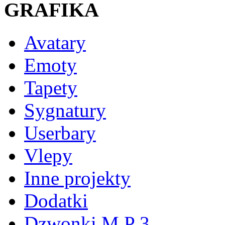
GRAFIKA
Avatary
Emoty
Tapety
Sygnatury
Userbary
Vlepy
Inne projekty
Dodatki
Dzwonki M P 3