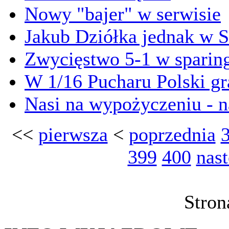
Nowy "bajer" w serwisie
Jakub Dziółka jednak w S
Zwycięstwo 5-1 w sparin
W 1/16 Pucharu Polski g
Nasi na wypożyczeniu - n
<<
pierwsza
<
poprzednia
399
400
nas
Stron