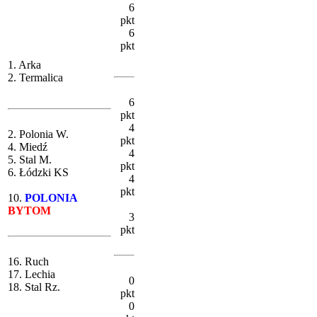
6
pkt
6
pkt
1. Arka
2. Termalica
6
pkt
4
2. Polonia W.
pkt
4. Miedź
4
5. Stal M.
pkt
6. Łódzki KS
4
pkt
10.
POLONIA
BYTOM
3
pkt
16. Ruch
17. Lechia
0
18. Stal Rz.
pkt
0