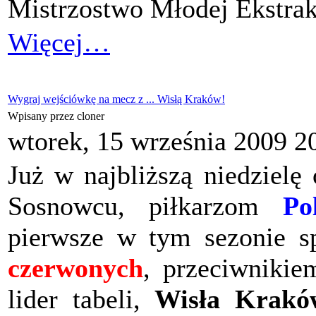
Mistrzostwo Młodej Ekstrak
Więcej…
Wygraj wejściówkę na mecz z ... Wisłą Kraków!
Wpisany przez cloner
wtorek, 15 września 2009 2
Już w najbliższą niedzielę
Sosnowcu, piłkarzom
Po
pierwsze w tym sezonie s
czerwonych
, przeciwnikie
lider tabeli,
Wisła Krakó